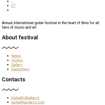
…
27
Annual international guitar festival in the heart of Brno for all
fans of music and art.
About festival
News
History
Gallery
Supporters
Contacts
blaha@vlblaha.cz
guitar@guitarcz.com